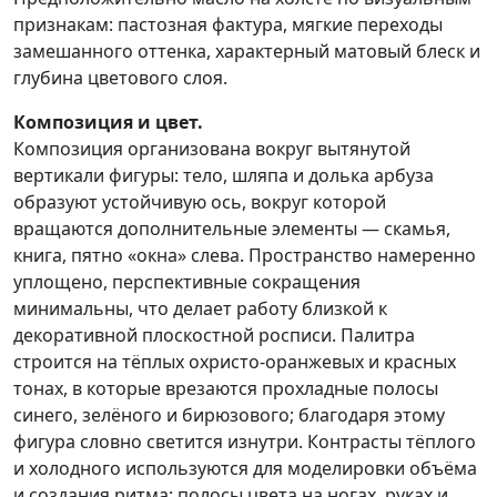
признакам: пастозная фактура, мягкие переходы
замешанного оттенка, характерный матовый блеск и
глубина цветового слоя.​
Композиция и цвет.
Композиция организована вокруг вытянутой
вертикали фигуры: тело, шляпа и долька арбуза
образуют устойчивую ось, вокруг которой
вращаются дополнительные элементы — скамья,
книга, пятно «окна» слева. Пространство намеренно
уплощено, перспективные сокращения
минимальны, что делает работу близкой к
декоративной плоскостной росписи. Палитра
строится на тёплых охристо‑оранжевых и красных
тонах, в которые врезаются прохладные полосы
синего, зелёного и бирюзового; благодаря этому
фигура словно светится изнутри. Контрасты тёплого
и холодного используются для моделировки объёма
и создания ритма: полосы цвета на ногах, руках и